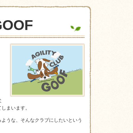
GOOF
、
。
。
」
犬
てしまいます。
るような、そんなクラブにしたいという