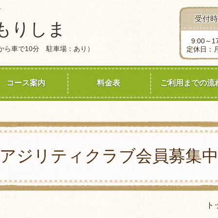
ング
受付時
もりしま
9:00～17
から車で10分 駐車場：あり）
定休日：
コース案内
料金表
ご利用までの流
アジリティクラブ会員募集
ト